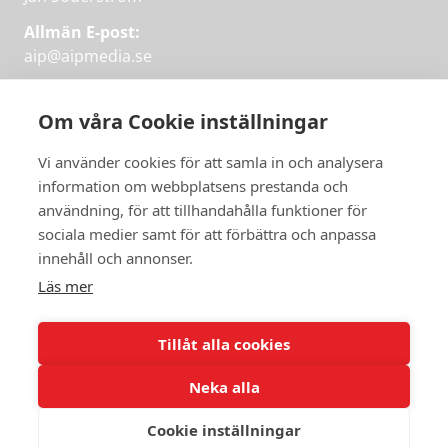
Allmän E-post:
aip@aipmedia.se
Kundtjänst:
aip@flowyinfo.se
eller 08-1210 60 40.
Om våra Cookie inställningar
Instagram
LinkedIn
Twitter
Facebook
Vi använder cookies för att samla in och analysera
information om webbplatsens prestanda och
användning, för att tillhandahålla funktioner för
sociala medier samt för att förbättra och anpassa
Få veckans bästa
innehåll och annonser.
artiklar på mejlen
Läs mer
Prova på,
PRENUMERERA
första månaden
Tillåt alla cookies
gratis.
Neka alla
PRENUMERERA
Cookie inställningar
© 2026 Aktuellt i Politiken.