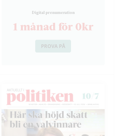
D
igital prenumeration
1 månad för 0kr
PROVA PÅ