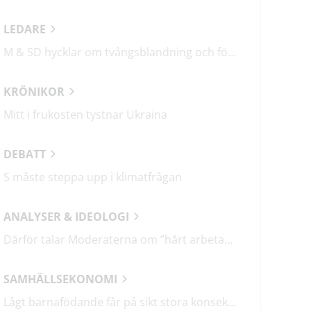
LEDARE
M & SD hycklar om tvångsblandning och förvärrar segregationen
KRÖNIKOR
Mitt i frukosten tystnar Ukraina
DEBATT
S måste steppa upp i klimatfrågan
ANALYSER & IDEOLOGI
Därför talar Moderaterna om ”hårt arbetande människor”
SAMHÄLLSEKONOMI
Lågt barnafödande får på sikt stora konsekvenser