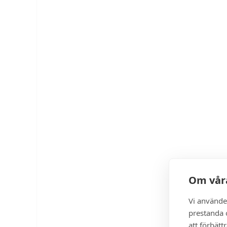
Om våra
Vi använde
prestanda o
att förbätt