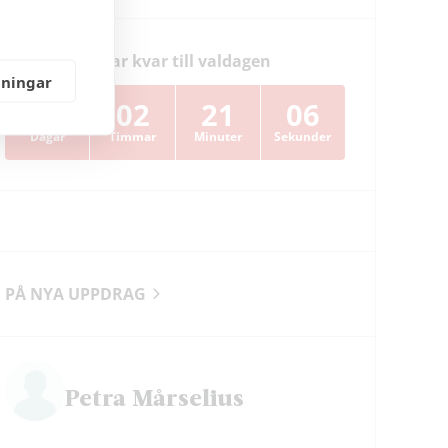
Dagar kvar till valdagen
lningar
38
02
21
05
Dagar
Timmar
Minuter
Sekunder
PÅ NYA UPPDRAG
Petra Mårselius