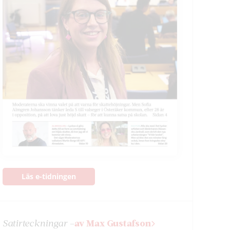
Läs e-tidningen
Satir­teckningar –
av Max Gustafson