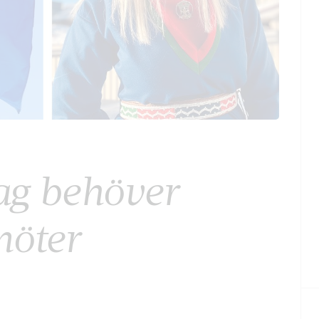
dag behöver
möter