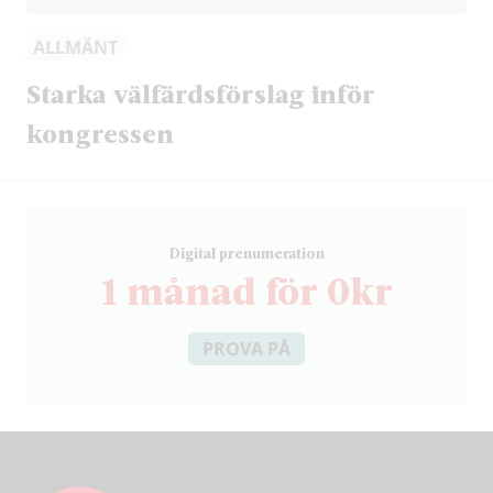
ALLMÄNT
Starka välfärdsförslag inför
kongressen
D
igital prenumeration
1 månad för 0kr
PROVA PÅ