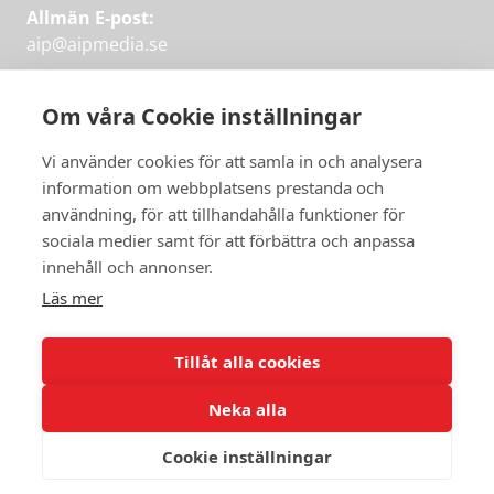
Allmän E-post:
aip@aipmedia.se
Kundtjänst:
aip@flowyinfo.se
eller 08-1210 60 40.
Om våra Cookie inställningar
Instagram
LinkedIn
Twitter
Facebook
Vi använder cookies för att samla in och analysera
information om webbplatsens prestanda och
användning, för att tillhandahålla funktioner för
sociala medier samt för att förbättra och anpassa
Få veckans bästa
innehåll och annonser.
artiklar på mejlen
Läs mer
Prova på,
PRENUMERERA
första månaden
Tillåt alla cookies
gratis.
Neka alla
PRENUMERERA
Cookie inställningar
© 2026 Aktuellt i Politiken.