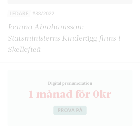
LEDARE
#38/2022
Joanna Abrahamsson:
Statsministerns Kinderägg finns i
Skellefteå
D
igital prenumeration
1 månad för 0kr
PROVA PÅ