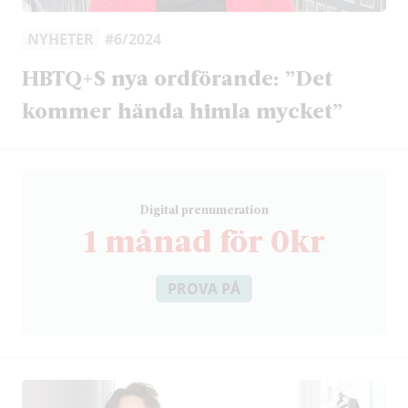
NYHETER
#6/2024
HBTQ+S nya ordförande: ”Det
kommer hända himla mycket”
D
igital prenumeration
1 månad för 0kr
PROVA PÅ