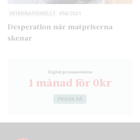
INTERNATIONELLT
#58/2021
Desperation när matpriserna
skenar
D
igital prenumeration
1 månad för 0kr
PROVA PÅ