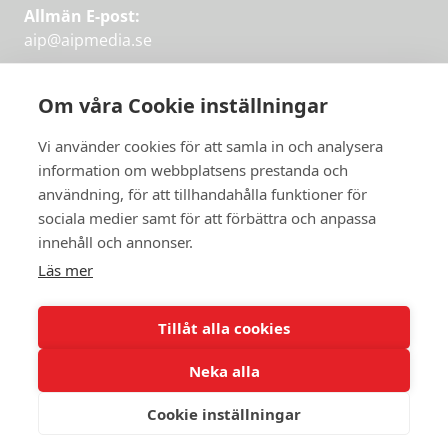
Allmän E-post:
aip@aipmedia.se
Kundtjänst:
aip@flowyinfo.se
eller 08-1210 60 40.
Om våra Cookie inställningar
Instagram
LinkedIn
Twitter
Facebook
Vi använder cookies för att samla in och analysera
information om webbplatsens prestanda och
användning, för att tillhandahålla funktioner för
sociala medier samt för att förbättra och anpassa
Få veckans bästa
innehåll och annonser.
artiklar på mejlen
Läs mer
Prova på,
PRENUMERERA
första månaden
Tillåt alla cookies
gratis.
Neka alla
PRENUMERERA
Cookie inställningar
© 2026 Aktuellt i Politiken.