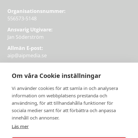
Organisationsnummer:
556573-5148
Ansvarig Utgivare:
Jan Söderström
Allmän E-post:
aip@aipmedia.se
Kundtjänst:
aip@flowyinfo.se
eller 08-1210 60 40.
Om våra Cookie inställningar
Instagram
LinkedIn
Twitter
Facebook
Vi använder cookies för att samla in och analysera
information om webbplatsens prestanda och
användning, för att tillhandahålla funktioner för
sociala medier samt för att förbättra och anpassa
Få veckans bästa
innehåll och annonser.
artiklar på mejlen
Läs mer
Prova på,
PRENUMERERA