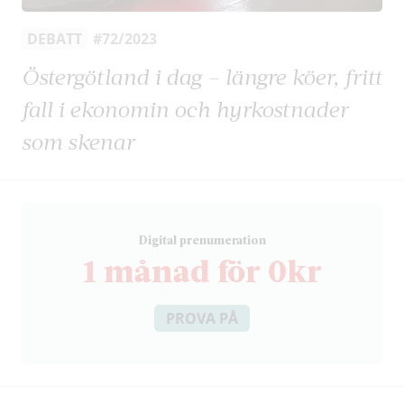
DEBATT
#72/2023
Östergötland i dag – längre köer, fritt
fall i ekonomin och hyrkostnader
som skenar
D
igital prenumeration
1 månad för 0kr
PROVA PÅ