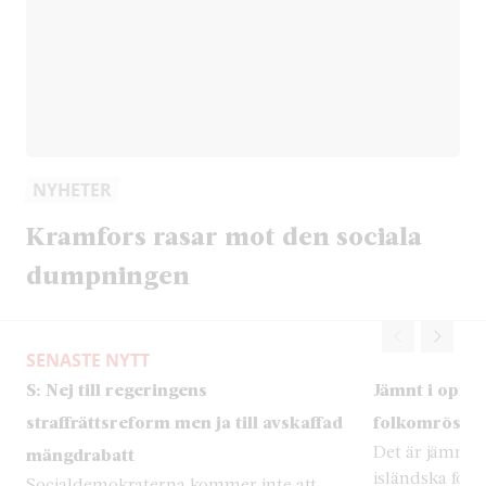
NYHETER
Kramfors rasar mot den sociala
dumpningen
SENASTE NYTT
S: Nej till regeringens
Jämnt i opini
straffrättsreform men ja till avskaffad
folkomröstni
Det är jämnt i
mängdrabatt
isländska fol
Socialdemokraterna kommer inte att