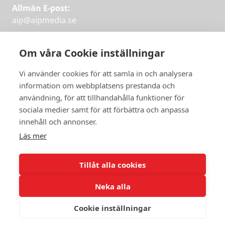
Allmän E-post:
aip@aipmedia.se
Kundtjänst:
aip@flowyinfo.se
eller 08-1210 60 40.
Om våra Cookie inställningar
Instagram
LinkedIn
Twitter
Facebook
Vi använder cookies för att samla in och analysera
information om webbplatsens prestanda och
användning, för att tillhandahålla funktioner för
sociala medier samt för att förbättra och anpassa
Få veckans bästa
innehåll och annonser.
artiklar på mejlen
Läs mer
Prova på,
PRENUMERERA
första månaden
Tillåt alla cookies
gratis.
Neka alla
PRENUMERERA
Cookie inställningar
© 2026 Aktuellt i Politiken.