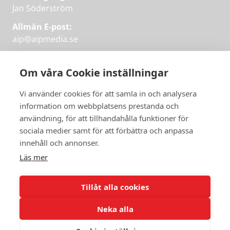
Jan Söderström
Allmän E-post:
aip@aipmedia.se
Kundtjänst:
aip@flowyinfo.se
eller 08-1210 60 40.
Om våra Cookie inställningar
Instagram
LinkedIn
Twitter
Facebook
Vi använder cookies för att samla in och analysera
information om webbplatsens prestanda och
användning, för att tillhandahålla funktioner för
sociala medier samt för att förbättra och anpassa
Få veckans bästa
innehåll och annonser.
artiklar på mejlen
Läs mer
Prova på,
PRENUMERERA
första månaden
Tillåt alla cookies
gratis.
Neka alla
PRENUMERERA