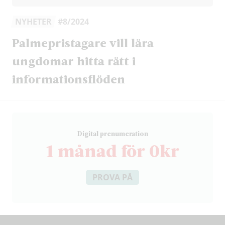
NYHETER
#8/2024
Palmepristagare vill lära
ungdomar hitta rätt i
informationsflöden
D
igital prenumeration
1 månad för 0kr
PROVA PÅ