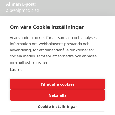
Allmän E-post:
aip@aipmedia.se
Kundtjänst:
aip@flowyinfo.se
eller 08-1210 60 40.
Om våra Cookie inställningar
Instagram
LinkedIn
Twitter
Facebook
Vi använder cookies för att samla in och analysera
information om webbplatsens prestanda och
användning, för att tillhandahålla funktioner för
Få veckans bästa
sociala medier samt för att förbättra och anpassa
Få veckans bästa
innehåll och annonser.
artiklar i mejlen
artiklar på mejlen
Läs mer
Chefredaktör Jan Söderström tipsar
PRENUMERERA
varje vecka om våra mest intressanta
Tillåt alla cookies
artiklar.
Neka alla
JAG VILL HA NYHETSBREV
Cookie inställningar
© 2026 Aktuellt i Politiken.