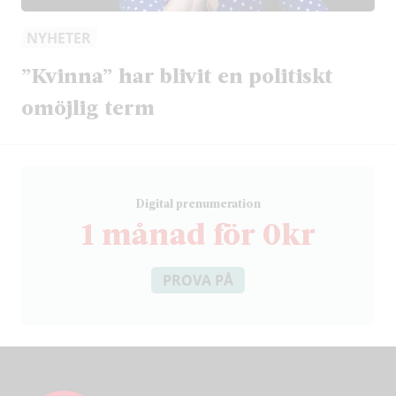
NYHETER
”Kvinna” har blivit en politiskt
omöjlig term
D
igital prenumeration
1 månad för 0kr
PROVA PÅ