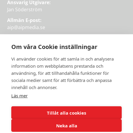
Ansvarig Utgivare:
Jan Söderström
Allmän E-post:
aip@aipmedia.se
Kundtjänst:
aip@flowyinfo.se
eller 08-1210 60 40.
Om våra Cookie inställningar
Instagram
LinkedIn
Twitter
Facebook
Vi använder cookies för att samla in och analysera
information om webbplatsens prestanda och
användning, för att tillhandahålla funktioner för
Få veckans bästa
sociala medier samt för att förbättra och anpassa
Få veckans bästa
innehåll och annonser.
artiklar i mejlen
artiklar på mejlen
Läs mer
Chefredaktör Jan Söderström tipsar
PRENUMERERA
varje vecka om våra mest intressanta
Tillåt alla cookies
artiklar.
Neka alla
JAG VILL HA NYHETSBREV