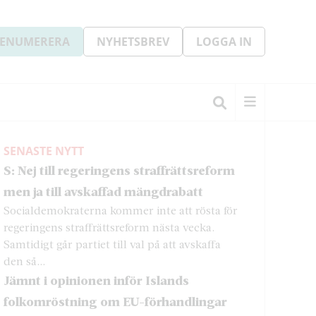
ENUMERERA
NYHETSBREV
LOGGA IN
SENASTE NYTT
S: Nej till regeringens straffrättsreform
men ja till avskaffad mängdrabatt
Socialdemokraterna kommer inte att rösta för
regeringens straffrättsreform nästa vecka.
Samtidigt går partiet till val på att avskaffa
den så...
Jämnt i opinionen inför Islands
folkomröstning om EU-förhandlingar