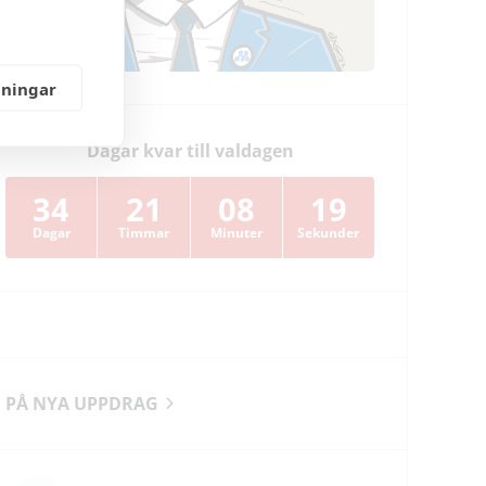
lningar
Dagar kvar till valdagen
34
21
08
18
Dagar
Timmar
Minuter
Sekunder
PÅ NYA UPPDRAG