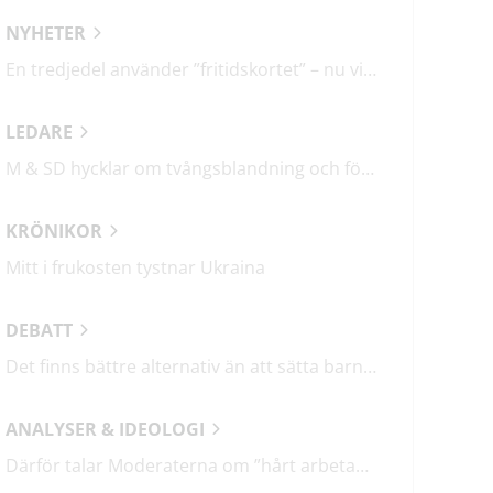
NYHETER
En tredjedel använder ”fritidskortet” – nu vill regeringen utveckla det
LEDARE
M & SD hycklar om tvångsblandning och förvärrar segregationen
KRÖNIKOR
Mitt i frukosten tystnar Ukraina
DEBATT
Det finns bättre alternativ än att sätta barn i fängelse
ANALYSER & IDEOLOGI
Därför talar Moderaterna om ”hårt arbetande människor”