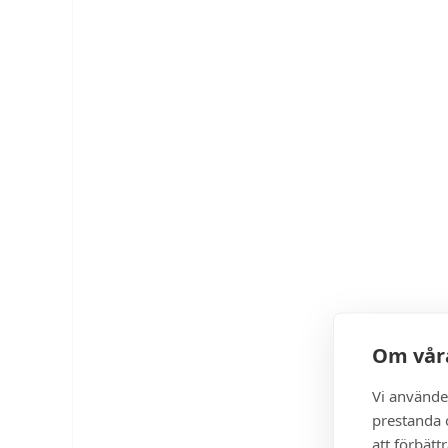
Om våra
Vi använde
prestanda o
att förbätt