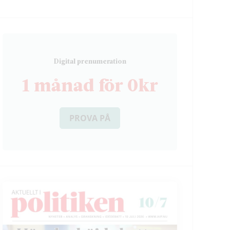
D
igital prenumeration
1 månad för 0kr
PROVA PÅ