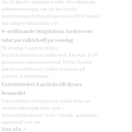
Det är jämnt i opinionen inför den isländska
folkomröstningen om att återuppta
medlemskapsförhandlingarna med EU. Island
har tidigare förhandlat om...
S-ordförande Magdalena Andersson
talar på valkickoff på söndag
På söndag 9 augusti håller
Socialdemokraterna valkickoff. Klockan 11.00
presenterar partisekreterare Tobias Baudin
partiets valaffischer, vilket livesänds på
partiets Youtubekanal....
Extremvädret kan leda till dyrare
livsmedel
Extremvädret i Europa och andra delar av
världen förutspås sätta spår i
livsmedelspriserna i höst. Olivolja, grönsaker,
spannmål och vin...
Visa alla