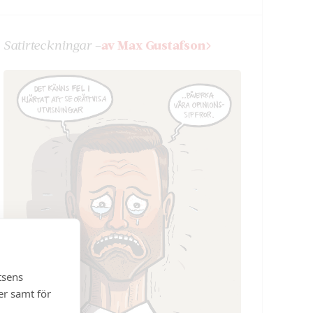
Satir­teckningar –
av Max Gustafson
tsens
er samt för