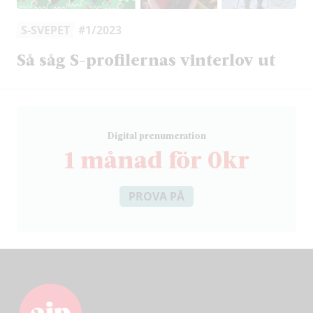
S-SVEPET
#1/2023
Så såg S-profilernas vinterlov ut
D
igital prenumeration
1 månad för 0kr
PROVA PÅ