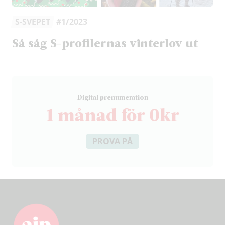
S-SVEPET
#1/2023
Så såg S-profilernas vinterlov ut
D
igital prenumeration
1 månad för 0kr
PROVA PÅ