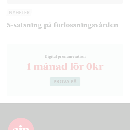
NYHETER
S-satsning på förlossningsvården
D
igital prenumeration
1 månad för 0kr
PROVA PÅ