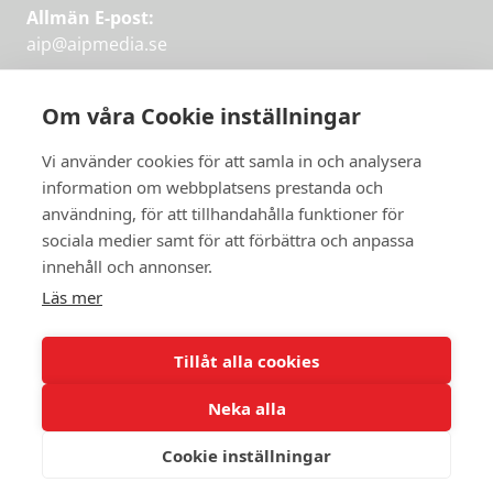
Allmän E-post:
aip@aipmedia.se
Kundtjänst:
aip@flowyinfo.se
eller 08-1210 60 40.
Om våra Cookie inställningar
Instagram
LinkedIn
Twitter
Facebook
Vi använder cookies för att samla in och analysera
information om webbplatsens prestanda och
användning, för att tillhandahålla funktioner för
Få veckans bästa
sociala medier samt för att förbättra och anpassa
Få veckans bästa
innehåll och annonser.
artiklar i mejlen
artiklar på mejlen
Läs mer
Chefredaktör Jan Söderström tipsar
PRENUMERERA
varje vecka om våra mest intressanta
Tillåt alla cookies
artiklar.
Neka alla
JAG VILL HA NYHETSBREV
Cookie inställningar
© 2026 Aktuellt i Politiken.