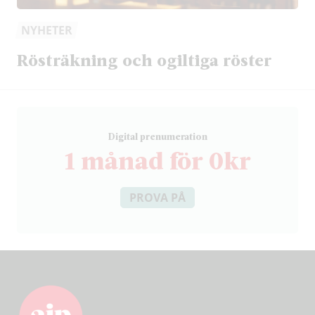
NYHETER
Rösträkning och ogiltiga röster
D
igital prenumeration
1 månad för 0kr
PROVA PÅ