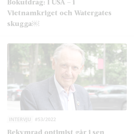
Bokutdrag: I USA – i
Vietnamkriget och Watergates
skugga￼
INTERVJU
#53/2022
Bekymrad optimist går i sen