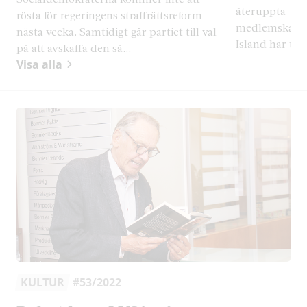
återuppta
rösta för regeringens straffrättsreform
medlemskapsf
nästa vecka. Samtidigt går partiet till val
Island har tid
på att avskaffa den så...
Visa alla
KULTUR
#53/2022