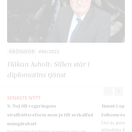
KRÖNIKOR
#86/2022
Håkan Juholt: Sillen står i
diplomatins tjänst
SENASTE NYTT
S: Nej till regeringens
Jämnt i opini
straffrättsreform men ja till avskaffad
folkomröstni
Det är jämnt i
mängdrabatt
isländska fol
Socialdemokraterna kommer inte att