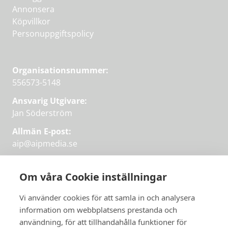
Annonsera
Köpvillkor
Personuppgiftspolicy
Organisationsnummer:
556573-5148
Ansvarig Utgivare:
Jan Söderström
Allmän E-post:
aip@aipmedia.se
Kundtjänst:
aip@flowyinfo.se
eller 08-1210 60 40.
Om våra Cookie inställningar
Instagram
LinkedIn
Twitter
Facebook
Vi använder cookies för att samla in och analysera
information om webbplatsens prestanda och
användning, för att tillhandahålla funktioner för