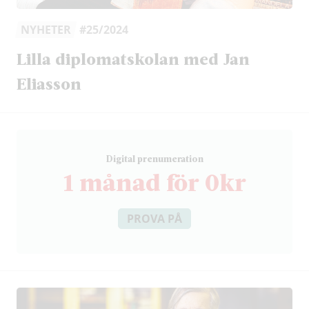
NYHETER
#25/2024
Lilla diplomatskolan med Jan
Eliasson
D
igital prenumeration
1 månad för 0kr
PROVA PÅ