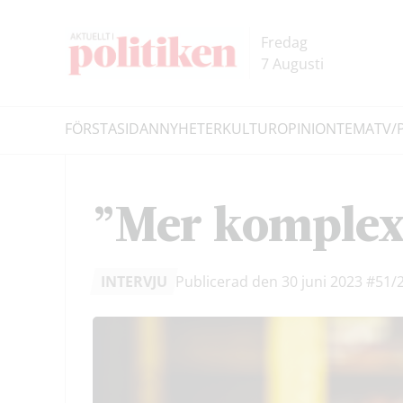
Hoppa
Hoppa
till
till
Fredag
innehållet
headern
7 Augusti
FÖRSTASIDAN
NYHETER
KULTUR
OPINION
TEMA
TV/
Sök
”Mer komplex 
INTERVJU
Publicerad den 30 juni 2023
#51/