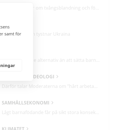
M & SD hycklar om tvångsblandning och förvärrar segregationen
KRÖNIKOR
tsens
er samt för
Mitt i frukosten tystnar Ukraina
DEBATT
Det finns bättre alternativ än att sätta barn i fängelse
lningar
ANALYSER & IDEOLOGI
Därför talar Moderaterna om ”hårt arbetande människor”
SAMHÄLLSEKONOMI
Lågt barnafödande får på sikt stora konsekvenser
KLIMATET