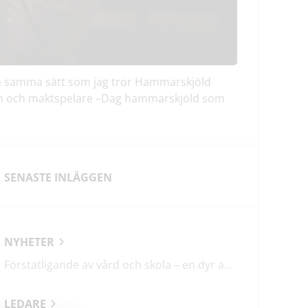
 på samma sätt som jag tror Hammarskjöld
gon och maktspelare –Dag hammarskjöld som
SENASTE INLÄGGEN
NYHETER
Förstatligande av vård och skola – en dyr affär med osäkert utfall
LEDARE