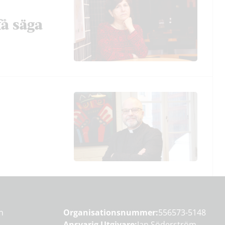
få säga
en
Organisationsnummer:
556573-5148
Ansvarig Utgivare:
Jan Söderström