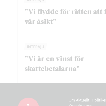
”Vi flydde för rätten att 
vår åsikt”
INTERVJU
”Vi är en vinst för
skattebetalarna”
Om Aktuellt i Politik
Kontakta oss