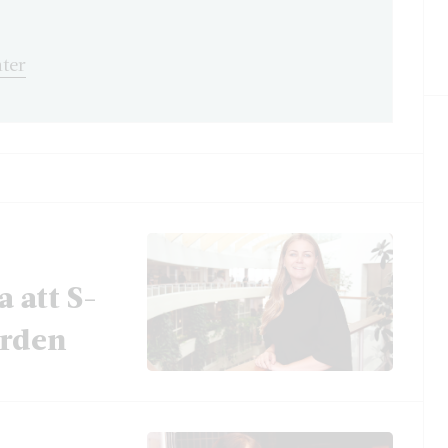
ter
a att S-
ården