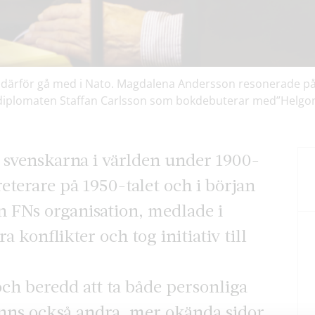
vill därför gå med i Nato. Magdalena Andersson resonerade
ger diplomaten Staffan Carlsson som bokdebuterar med”Hel
 svenskarna i världen under 1900-
eterare på 1950-talet och i början
n FNs organisation, medlade i
 konflikter och tog initiativ till
h beredd att ta både personliga
anns också andra, mer okända sidor.