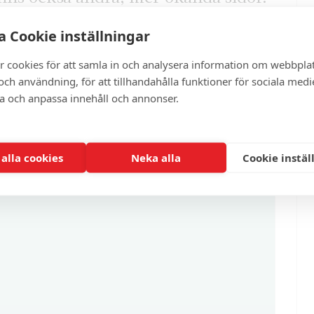
affan Carlsson i boken ”Helgon och
 Cookie inställningar
d som politiker”.
r cookies för att samla in och analysera information om webbpla
ch användning, för att tillhandahålla funktioner för sociala medi
ra och anpassa innehåll och annonser.
artikel?
 alla cookies
Neka alla
Cookie instäl
enna och cirka 100 andra exklusiva och