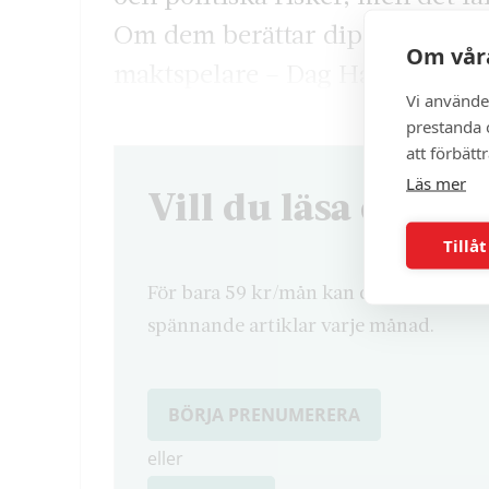
Om dem berättar diplomaten St
Om våra
maktspelare – Dag Hammarskjöl
Vi använde
prestanda o
att förbätt
Läs mer
Vill du läsa denna 
Tillåt
För bara 59 kr/mån kan du läsa både d
spännande artiklar varje månad.
BÖRJA PRENUMERERA
eller