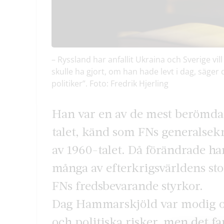
– Ryssland har anfallit Ukraina och Sverige 
skulle ha gjort, om han hade levt i dag, sä
politiker”. Foto: Fredrik Hjerling
Han var en av de mest berömda
talet, känd som FNs generalsekr
av 1960-talet. Då förändrade ha
många av efterkrigsvärldens stora
FNs fredsbevarande styrkor.
Dag Hammarskjöld var modig oc
och politiska risker, men det f