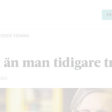
PR
PODD
E-TIDNING
än man tidigare tr
2023