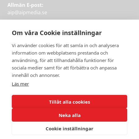
Allmän E-post:
aip@aipmedia.se
Kundtjänst:
aip@flowyinfo.se
eller 08-1210 60 40.
Om våra Cookie inställningar
Instagram
LinkedIn
Twitter
Facebook
Vi använder cookies för att samla in och analysera
information om webbplatsens prestanda och
användning, för att tillhandahålla funktioner för
Få veckans bästa
sociala medier samt för att förbättra och anpassa
Få veckans bästa
innehåll och annonser.
artiklar i mejlen
artiklar på mejlen
Läs mer
Chefredaktör Jan Söderström tipsar
PRENUMERERA
varje vecka om våra mest intressanta
Tillåt alla cookies
artiklar.
Neka alla
JAG VILL HA NYHETSBREV
Cookie inställningar
© 2026 Aktuellt i Politiken.