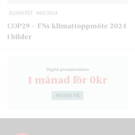
KLIMATET
#85/2024
COP29 – FNs klimattoppmöte 2024
i bilder
D
igital prenumeration
1 månad för 0kr
PROVA PÅ