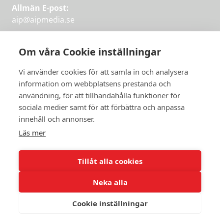
Allmän E-post:
aip@aipmedia.se
Kundtjänst:
aip@flowyinfo.se
eller 08-1210 60 40.
Om våra Cookie inställningar
Instagram
LinkedIn
Twitter
Facebook
Vi använder cookies för att samla in och analysera
information om webbplatsens prestanda och
användning, för att tillhandahålla funktioner för
Få veckans bästa
sociala medier samt för att förbättra och anpassa
Få veckans bästa
innehåll och annonser.
artiklar i mejlen
artiklar på mejlen
Läs mer
Chefredaktör Jan Söderström tipsar
PRENUMERERA
varje vecka om våra mest intressanta
Tillåt alla cookies
artiklar.
Neka alla
JAG VILL HA NYHETSBREV
Cookie inställningar
© 2026 Aktuellt i Politiken.