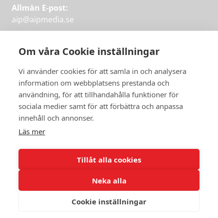
Allmän E-post:
aip@aipmedia.se
Kundtjänst:
aip@flowyinfo.se
eller 08-1210 60 40.
Om våra Cookie inställningar
Instagram
LinkedIn
Twitter
Facebook
Vi använder cookies för att samla in och analysera
information om webbplatsens prestanda och
användning, för att tillhandahålla funktioner för
Få veckans bästa
sociala medier samt för att förbättra och anpassa
Få veckans bästa
innehåll och annonser.
artiklar i mejlen
artiklar på mejlen
Läs mer
Chefredaktör Jan Söderström tipsar
PRENUMERERA
varje vecka om våra mest intressanta
Tillåt alla cookies
artiklar.
Neka alla
JAG VILL HA NYHETSBREV
Cookie inställningar
© 2026 Aktuellt i Politiken.