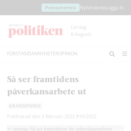
Hoppa
Hoppa
Prenumerera
Nyhetsbrev
Logga In
till
till
innehållet
headern
Lördag
8 Augusti
FÖRSTASIDAN
NYHETER
OPINION
Sök
Så ser framtidens
påverkansarbete ut
GRANSKNING
Publicerad den 3 februari 2022
#10/2022