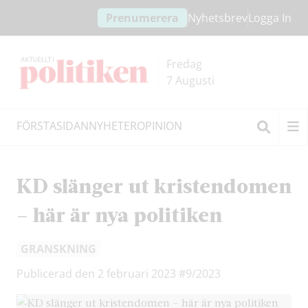
Hoppa
Hoppa
Prenumerera
Nyhetsbrev
Logga In
till
till
innehållet
headern
Fredag
7 Augusti
FÖRSTASIDAN
NYHETER
OPINION
Sök
KD slänger ut kristendomen
– här är nya politiken
GRANSKNING
Publicerad den 2 februari 2023
#9/2023