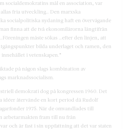
m socialdemokratins mål en association, var
r allas fria utveckling… Den marxska
ka socialpolitiska nydaning haft en övervägande
 man finna att de två ekonomilärorna långtifrån
…Föreningen måste sökas …efter den linjen, att
tgångspunkter bilda underlaget och ramen, den
 innehållet i vetenskapen.”
iktade på någon slags kombination av
ags marknadssocialism.
striell demokrati dog på kongressen 1960. Det
ska idéer återvände en kort period då Rudolf
ntagarfonder 1975. När de omvandlades till
 arbetarmakten fram till nu från
r och är fast i sin uppfattning att det var staten