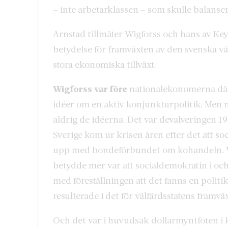
– inte arbetarklassen – som skulle balanse
Arnstad tillmäter Wigforss och hans av Key
betydelse för framväxten av den svenska väl
stora ekonomiska tillväxt.
Wigforss var före
nationalekonomerna då h
idéer om en aktiv konjunkturpolitik. Men n
aldrig de idéerna. Det var devalveringen 1
Sverige kom ur krisen åren efter det att s
upp med bondeförbundet om kohandeln. Wi
betydde mer var att socialdemokratin i o
med föreställningen att det fanns en politik
resulterade i det för välfärdsstatens framvä
Och det var i huvudsak dollarmyntfoten i