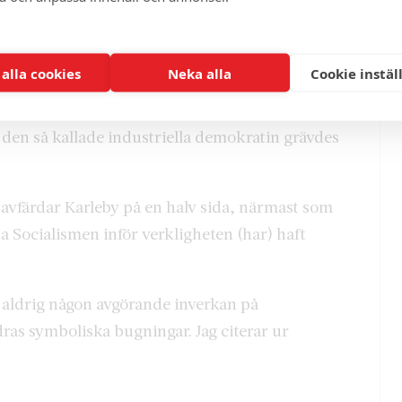
 över huvud taget inte upp
 alla cookies
Neka alla
Cookie instäl
e på att det var staten mer än arbetarklassen
stiska idéer försvann från arbetarrörelsens
 den så kallade industriella demokratin grävdes
…avfärdar Karleby på en halv sida, närmast som
 Socialismen inför verkligheten (har) haft
ck aldrig någon avgörande inverkan på
ras symboliska bugningar. Jag citerar ur