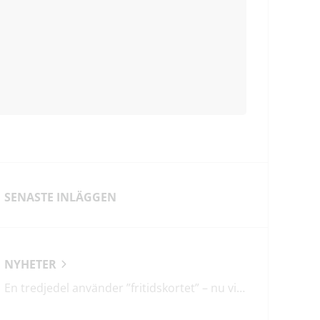
SENASTE INLÄGGEN
NYHETER
En tredjedel använder ”fritidskortet” – nu vill regeringen utveckla det