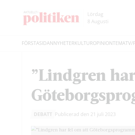
Hoppa
Hoppa
till
till
Lördag
innehållet
headern
8 Augusti
FÖRSTASIDAN
NYHETER
KULTUR
OPINION
TEMA
TV/
Sök
”Lindgren har 
Göteborgsprog
DEBATT
Publicerad den 21 juli 2023