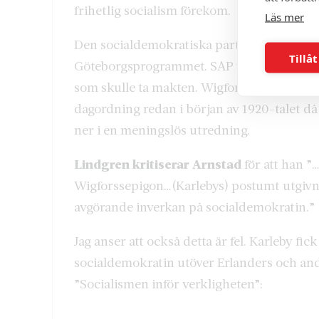
frihetlig socialism förekom.
Läs mer
Den socialdemokratiska partistyrelsen tog
Tillåt
Göteborgsprogrammet. SAP var redan då inn
som skulle ta makten. Wigforss gillesociali
dagordning redan i början av 1920-talet då
ner i en meningslös utredning.
Lindgren kritiserar Arnstad
för att han ”
Wigforssepigon…(Karlebys) postumt utgivna
avgörande inverkan på socialdemokratin.”
Jag anser att också detta är fel. Karleby fi
socialdemokratin utöver Erlanders och and
”Socialismen inför verkligheten”: