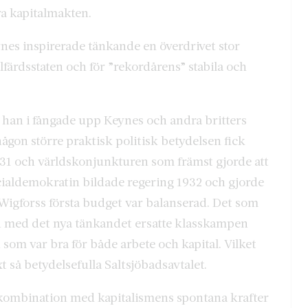
ra kapitalmakten.
nes inspirerade tänkande en överdrivet stor
färdsstaten och för ”rekordårens” stabila och
an i fångade upp Keynes och andra britters
ågon större praktisk politisk betydelsen fick
931 och världskonjunkturen som främst gjorde att
ocialdemokratin bildade regering 1932 och gjorde
gforss första budget var balanserad. Det som
ch med det nya tänkandet ersatte klasskampen
 som var bra för både arbete och kapital. Vilket
xt så betydelsefulla Saltsjöbadsavtalet.
 kombination med kapitalismens spontana krafter