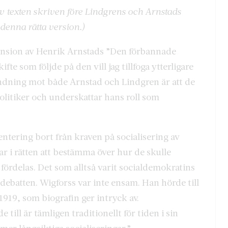
av texten skriven före Lindgrens och Arnstads
 denna rätta version.)
nsion av Henrik Arnstads ”Den förbannade
te som följde på den vill jag tillfoga ytterligare
ändning mot både Arnstad och Lindgren är att de
olitiker och underskattar hans roll som
entering bort från kraven på socialisering av
r i rätten att bestämma över hur de skulle
fördelas. Det som alltså varit socialdemokratins
 debatten. Wigforss var inte ensam. Han hörde till
919, som biografin ger intryck av.
l är tämligen traditionellt för tiden i sin