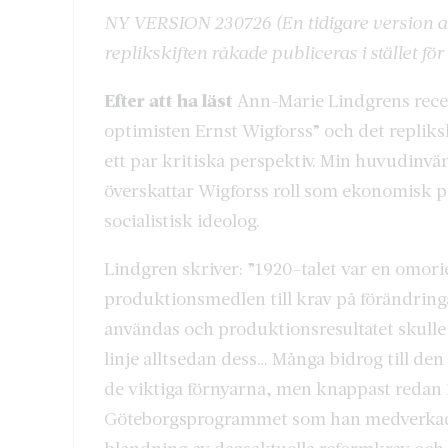
NY VERSION 230726
(En tidigare version 
replikskiften råkade publiceras i stället för
Efter att ha läst
Ann-Marie Lindgrens rece
optimisten Ernst Wigforss” och det replikskif
ett par kritiska perspektiv. Min huvudinv
överskattar Wigforss roll som ekonomisk p
socialistisk ideolog.
Lindgren skriver: ”1920-talet var en omori
produktionsmedlen till krav på förändringa
användas och produktionsresultatet skulle 
linje alltsedan dess… Många bidrog till den
de viktiga förnyarna, men knappast redan 1
Göteborgsprogrammet som han medverkade til