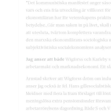
”Det kommunistiska manifestet anger såso
vars och ens fria utveckling är villkoret fö
ekonomiläran har för vetenskapens praktis
betydelse…Går man saken in på livet, skall
att utesluta, tvärtom komplettera varandra
den marxska ekonomilärans sociologiska u
subjektivistiska socialekonomiens analyser
Jag anser att både
Wigforss och Karleby s
arbetarmakt och marknadsekonomi. Ett sl
Arnstad skriver att Wigforss dröm om indu
anser jag också är fel. Hans gillesocialisti
Meidner med flera la fram förslaget till lö
meningslösa extra pensionsfonder försvann
arbetarrörelsens dagordning. Både S och V va