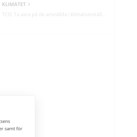
KLIMATET
TCO: Ta vara på de anställda i klimatomställningen
tsens
er samt för