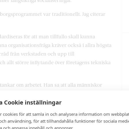
er långsiktiga socialiseringar.”
borgsprogrammet var traditionellt. Jag citerar
ardiseras för att man tillfullo skall kunna
nna organisationsfråga kräver också i allra högsta
råd från verkstaden och upp till
ch allt större inflytande över företagens tekniska
 tankar om arbetet.
Han sa att alla människor
t den moderne industriarbetaren han på sin
 Cookie inställningar
änniskan till att skapa maximalt. Dansa. Måla.
r cookies för att samla in och analysera information om webbpla
ch användning, för att tillhandahålla funktioner för sociala medi
de kallas gillesocialism. Även begreppet
ra och anpassa innehåll och annonser.