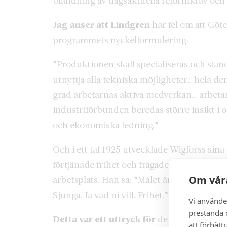
blandning av dagsaktuella reformkrav och m
Jag anser att Lindgren
har fel om att Göte
programmets nyckelformulering:
”Produktionen skall specialiseras och stand
utnyttja alla tekniska möjligheter… hela de
grad arbetarnas aktiva medverkan… arbetar
industriförbunden beredas större insikt i o
och ekonomiska ledning.”
Och i ett tal 1925 utvecklade Wigforss sina
förtjänade frihet och frågade vilken frihe
Om våra
arbetsplats. Han sa: ”Målet är att frigöra m
Sjunga. Ja vad ni vill. Frihet.”
Vi använde
prestanda o
Detta var ett uttryck för
det som då bruka
att förbätt