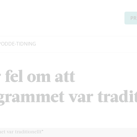
PR
PODD
E-TIDNING
fel om att
rammet var tradit