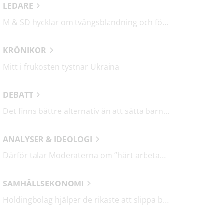
LEDARE
M & SD hycklar om tvångsblandning och förvärrar segregationen
KRÖNIKOR
Mitt i frukosten tystnar Ukraina
DEBATT
Det finns bättre alternativ än att sätta barn i fängelse
ANALYSER & IDEOLOGI
Därför talar Moderaterna om ”hårt arbetande människor”
SAMHÄLLSEKONOMI
Holdingbolag hjälper de rikaste att slippa betala miljarder i skatt