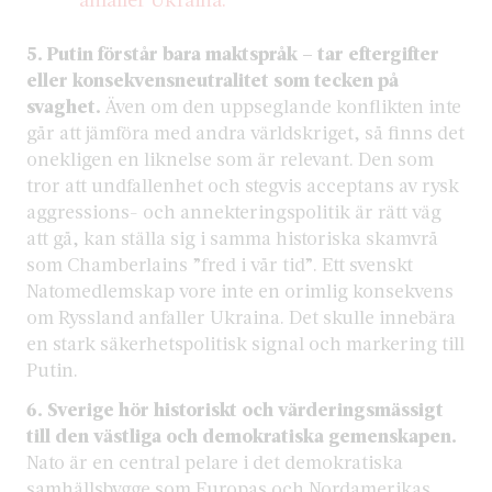
5. Putin förstår bara maktspråk – tar eftergifter
eller konsekvensneutralitet som tecken på
svaghet.
Även om den uppseglande konflikten inte
går att jämföra med andra världskriget, så finns det
onekligen en liknelse som är relevant. Den som
tror att undfallenhet och stegvis acceptans av rysk
aggressions- och annekteringspolitik är rätt väg
att gå, kan ställa sig i samma historiska skamvrå
som Chamberlains ”fred i vår tid”. Ett svenskt
Natomedlemskap vore inte en orimlig konsekvens
om Ryssland anfaller Ukraina. Det skulle innebära
en stark säkerhetspolitisk signal och markering till
Putin.
6. Sverige hör historiskt och värderingsmässigt
till den västliga och demokratiska gemenskapen.
Nato är en central pelare i det demokratiska
samhällsbygge som Europas och Nordamerikas