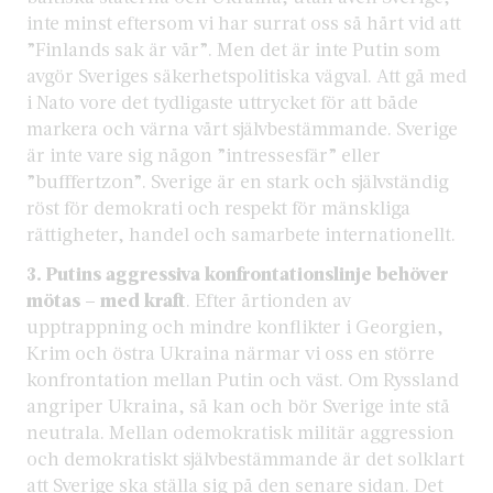
inte minst eftersom vi har surrat oss så hårt vid att
”Finlands sak är vår”. Men det är inte Putin som
avgör Sveriges säkerhetspolitiska vägval. Att gå med
i Nato vore det tydligaste uttrycket för att både
markera och värna vårt självbestämmande. Sverige
är inte vare sig någon ”intressesfär” eller
”bufffertzon”. Sverige är en stark och självständig
röst för demokrati och respekt för mänskliga
rättigheter, handel och samarbete internationellt.
3.
Putins aggressiva konfrontationslinje behöver
mötas –
med kraft
. Efter årtionden av
upptrappning och mindre konflikter i Georgien,
Krim och östra Ukraina närmar vi oss en större
konfrontation mellan Putin och väst. Om Ryssland
angriper Ukraina, så kan och bör Sverige inte stå
neutrala. Mellan odemokratisk militär aggression
och demokratiskt självbestämmande är det solklart
att Sverige ska ställa sig på den senare sidan. Det