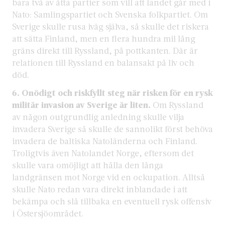
bara två av åtta partier som vill att landet går med i
Nato: Samlingspartiet och Svenska folkpartiet. Om
Sverige skulle rusa iväg själva, så skulle det riskera
att sätta Finland, men en flera hundra mil lång
gräns direkt till Ryssland, på pottkanten. Där är
relationen till Ryssland en balansakt på liv och
död.
6.
Onödigt och riskfyllt steg när risken för en rysk
militär invasion av Sverige är liten.
Om Ryssland
av någon outgrundlig anledning skulle vilja
invadera Sverige så skulle de sannolikt först behöva
invadera de baltiska Natoländerna och Finland.
Troligtvis även Natolandet Norge, eftersom det
skulle vara omöjligt att hålla den långa
landgränsen mot Norge vid en ockupation. Alltså
skulle Nato redan vara direkt inblandade i att
bekämpa och slå tillbaka en eventuell rysk offensiv
i Östersjöområdet.