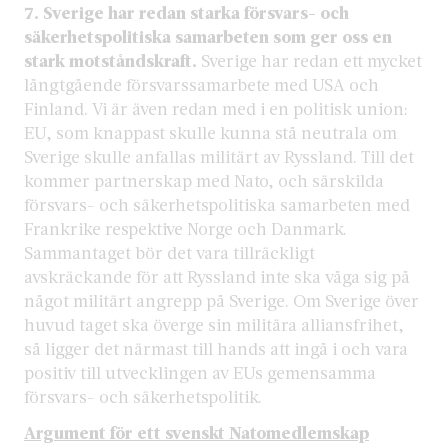
7.
Sverige har redan starka försvars- och
säkerhetspolitiska samarbeten som ger oss en
stark motståndskraft.
Sverige har redan ett mycket
långtgående försvarssamarbete med USA och
Finland. Vi är även redan med i en politisk union:
EU, som knappast skulle kunna stå neutrala om
Sverige skulle anfallas militärt av Ryssland. Till det
kommer partnerskap med Nato, och särskilda
försvars- och säkerhetspolitiska samarbeten med
Frankrike respektive Norge och Danmark.
Sammantaget bör det vara tillräckligt
avskräckande för att Ryssland inte ska våga sig på
något militärt angrepp på Sverige. Om Sverige över
huvud taget ska överge sin militära alliansfrihet,
så ligger det närmast till hands att ingå i och vara
positiv till utvecklingen av EUs gemensamma
försvars- och säkerhetspolitik.
Argument för ett svenskt Natomedlemskap