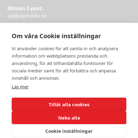
Allmän E-post:
aip@aipmedia.se
Kundtjänst:
aip@flowyinfo.se
eller 08-1210 60 40.
Om våra Cookie inställningar
Instagram
LinkedIn
Twitter
Facebook
Vi använder cookies för att samla in och analysera
information om webbplatsens prestanda och
användning, för att tillhandahålla funktioner för
sociala medier samt för att förbättra och anpassa
Få veckans bästa
innehåll och annonser.
artiklar på mejlen
Läs mer
Prova på,
PRENUMERERA
första månaden
Tillåt alla cookies
gratis.
Neka alla
PRENUMERERA
Cookie inställningar
© 2026 Aktuellt i Politiken.