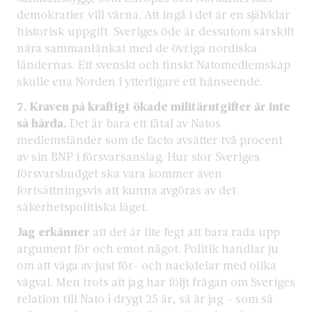
demokratier vill värna. Att ingå i det är en självklar
historisk uppgift. Sveriges öde är dessutom särskilt
nära sammanlänkat med de övriga nordiska
ländernas. Ett svenskt och finskt Natomedlemskap
skulle ena Norden i ytterligare ett hänseende.
7. Kraven på kraftigt ökade militärutgifter är inte
så hårda.
Det är bara ett fåtal av Natos
medlemsländer som de facto avsätter två procent
av sin BNP i försvarsanslag. Hur stor Sveriges
försvarsbudget ska vara kommer även
fortsättningsvis att kunna avgöras av det
säkerhetspolitiska läget.
Jag erkänner
att det är lite fegt att bara rada upp
argument för och emot något. Politik handlar ju
om att väga av just för- och nackdelar med olika
vägval. Men trots att jag har följt frågan om Sveriges
relation till Nato i drygt 25 år, så är jag – som så