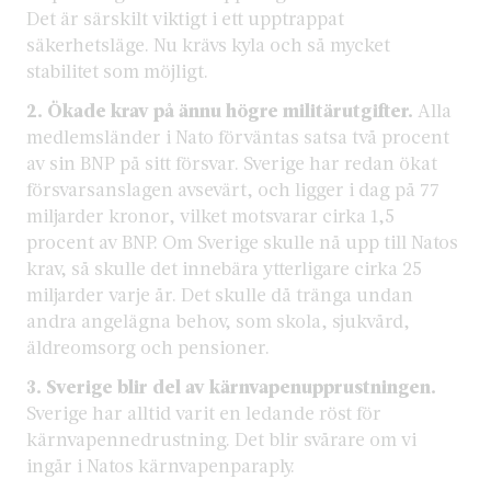
Det är särskilt viktigt i ett upptrappat
säkerhetsläge. Nu krävs kyla och så mycket
stabilitet som möjligt.
2. Ökade krav på ännu högre militärutgifter.
Alla
medlemsländer i Nato förväntas satsa två procent
av sin BNP på sitt försvar. Sverige har redan ökat
försvarsanslagen avsevärt, och ligger i dag på 77
miljarder kronor, vilket motsvarar cirka 1,5
procent av BNP. Om Sverige skulle nå upp till Natos
krav, så skulle det innebära ytterligare cirka 25
miljarder varje år. Det skulle då tränga undan
andra angelägna behov, som skola, sjukvård,
äldreomsorg och pensioner.
3.
Sverige blir del av kärnvapenupprustningen.
Sverige har alltid varit en ledande röst för
kärnvapennedrustning. Det blir svårare om vi
ingår i Natos kärnvapenparaply.