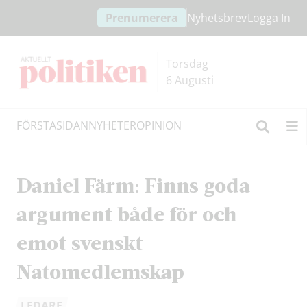
Hoppa
Hoppa
Prenumerera
Nyhetsbrev
Logga In
till
till
innehållet
headern
Torsdag
6 Augusti
FÖRSTASIDAN
NYHETER
OPINION
Sök
Daniel Färm: Finns goda
argument både för och
emot svenskt
Natomedlemskap
LEDARE