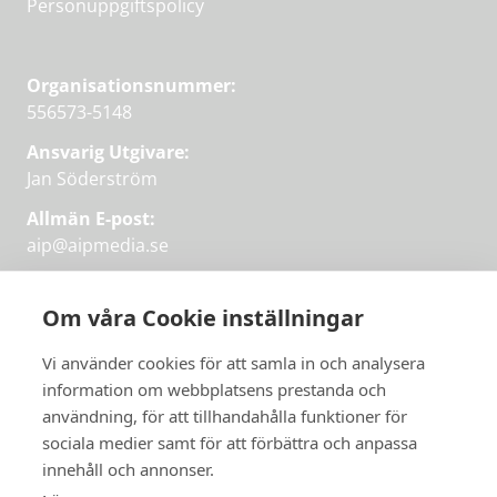
Personuppgiftspolicy
Organisationsnummer:
556573-5148
Ansvarig Utgivare:
Jan Söderström
Allmän E-post:
aip@aipmedia.se
Kundtjänst:
aip@flowyinfo.se
eller 08-1210 60 40.
Om våra Cookie inställningar
Instagram
LinkedIn
Twitter
Facebook
Vi använder cookies för att samla in och analysera
information om webbplatsens prestanda och
användning, för att tillhandahålla funktioner för
Få veckans bästa
sociala medier samt för att förbättra och anpassa
Få veckans bästa
innehåll och annonser.
artiklar i mejlen
artiklar på mejlen