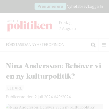
Hoppa
Hoppa
Prenumerera
Nyhetsbrev
Logga In
till
till
innehållet
headern
Fredag
7 Augusti
FÖRSTASIDAN
NYHETER
OPINION
Sök
Nina Andersson: Behöver vi
en ny kulturpolitik?
LEDARE
Publicerad den 2 juli 2024
#49/2024