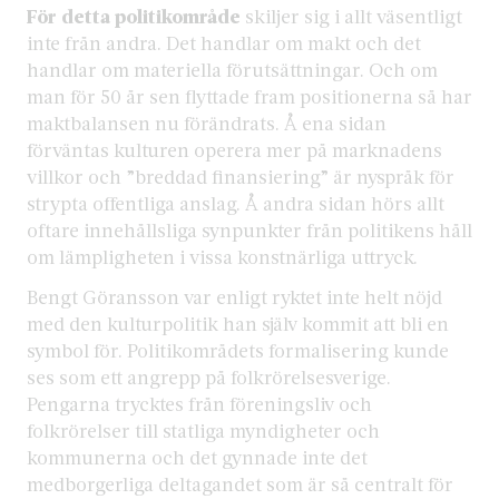
För detta politikområde
skiljer sig i allt väsentligt
inte från andra. Det handlar om makt och det
handlar om materiella förutsättningar. Och om
man för 50 år sen flyttade fram positionerna så har
maktbalansen nu förändrats. Å ena sidan
förväntas kulturen operera mer på marknadens
villkor och ”breddad finansiering” är nyspråk för
strypta offentliga anslag. Å andra sidan hörs allt
oftare innehållsliga synpunkter från politikens håll
om lämpligheten i vissa konstnärliga uttryck.
Bengt Göransson var enligt ryktet inte helt nöjd
med den kulturpolitik han själv kommit att bli en
symbol för. Politikområdets formalisering kunde
ses som ett angrepp på folkrörelsesverige.
Pengarna trycktes från föreningsliv och
folkrörelser till statliga myndigheter och
kommunerna och det gynnade inte det
medborgerliga deltagandet som är så centralt för