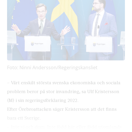
Foto: Ninni Andersson/Regeringskansliet
– Vårt enskilt största svenska ekonomiska och sociala
problem beror på stor invandring, sa Ulf Kristersson
(M) i sin regeringsförklaring 2022.
Efter Örebroattacken säger Kristersson att det finns
bara ett Sverige.
– Inte vi och dom. Inte född här eller född utomlands.