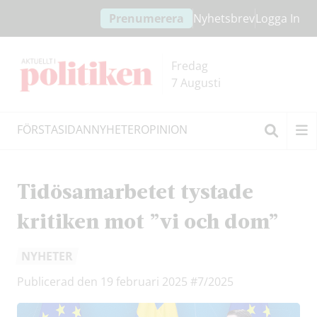
Hoppa
Hoppa
Prenumerera
Nyhetsbrev
Logga In
till
till
innehållet
headern
Fredag
7 Augusti
FÖRSTASIDAN
NYHETER
OPINION
Sök
Tidösamarbetet tystade
kritiken mot ”vi och dom”
NYHETER
Publicerad den 19 februari 2025
#7/2025