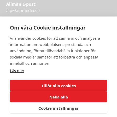
Allmän E-post:
aip@aipmedia.se
Kundtjänst:
aip@flowyinfo.se
eller 08-1210 60 40.
Om våra Cookie inställningar
Instagram
LinkedIn
Twitter
Facebook
Vi använder cookies för att samla in och analysera
information om webbplatsens prestanda och
användning, för att tillhandahålla funktioner för
Få veckans bästa
sociala medier samt för att förbättra och anpassa
Få veckans bästa
innehåll och annonser.
artiklar i mejlen
artiklar på mejlen
Läs mer
Chefredaktör Jan Söderström tipsar
PRENUMERERA
varje vecka om våra mest intressanta
Tillåt alla cookies
artiklar.
Neka alla
JAG VILL HA NYHETSBREV
Cookie inställningar
© 2026 Aktuellt i Politiken.