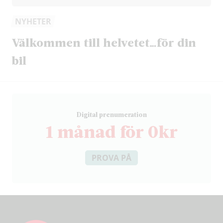
NYHETER
Välkommen till helvetet…för din
bil
D
igital prenumeration
1 månad för 0kr
PROVA PÅ