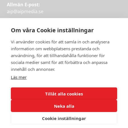
Allmän E-post:
aip@aipmedia.se
Kundtjänst:
aip@flowyinfo.se
eller 08-1210 60 40.
Om våra Cookie inställningar
Instagram
LinkedIn
Twitter
Facebook
Vi använder cookies för att samla in och analysera
information om webbplatsens prestanda och
användning, för att tillhandahålla funktioner för
sociala medier samt för att förbättra och anpassa
Få veckans bästa
innehåll och annonser.
artiklar på mejlen
Läs mer
Prova på,
PRENUMERERA
första månaden
Tillåt alla cookies
gratis.
Neka alla
PRENUMERERA
Cookie inställningar
© 2026 Aktuellt i Politiken.