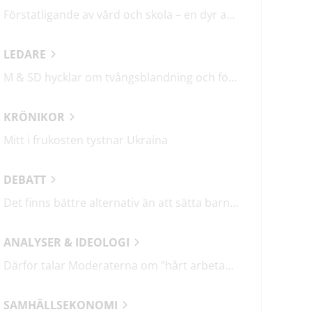
Förstatligande av vård och skola – en dyr affär med osäkert utfall
LEDARE
M & SD hycklar om tvångsblandning och förvärrar segregationen
KRÖNIKOR
Mitt i frukosten tystnar Ukraina
DEBATT
Det finns bättre alternativ än att sätta barn i fängelse
ANALYSER & IDEOLOGI
Därför talar Moderaterna om ”hårt arbetande människor”
SAMHÄLLSEKONOMI