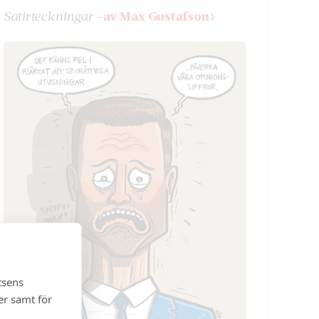
Satir­teckningar –
av Max Gustafson
tsens
er samt för