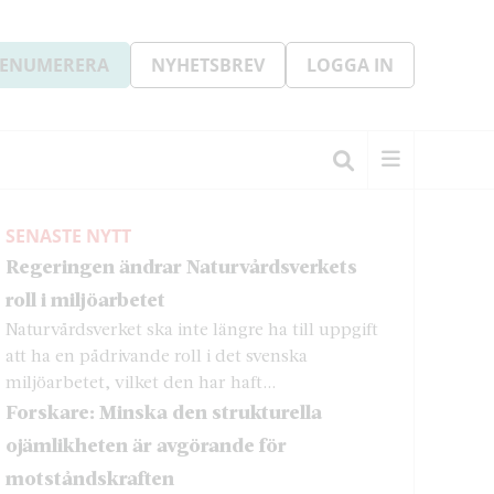
ENUMERERA
NYHETSBREV
LOGGA IN
SENASTE NYTT
Regeringen ändrar Naturvårdsverkets
roll i miljöarbetet
Naturvårdsverket ska inte längre ha till uppgift
att ha en pådrivande roll i det svenska
miljöarbetet, vilket den har haft...
Forskare: Minska den strukturella
ojämlikheten är avgörande för
motståndskraften