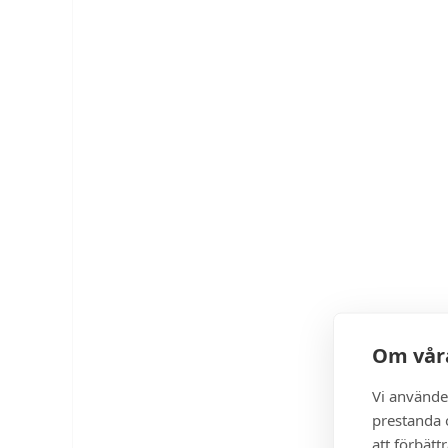
Om våra
Vi använde
prestanda o
att förbätt