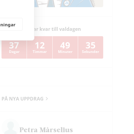
lningar
Dagar kvar till valdagen
37
12
49
34
Dagar
Timmar
Minuter
Sekunder
PÅ NYA UPPDRAG
Petra Mårselius