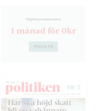
D
igital prenumeration
1 månad för 0kr
PROVA PÅ