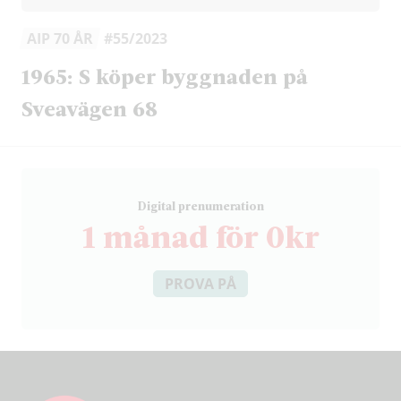
AIP 70 ÅR
#55/2023
1965: S köper byggnaden på
Sveavägen 68
D
igital prenumeration
1 månad för 0kr
PROVA PÅ