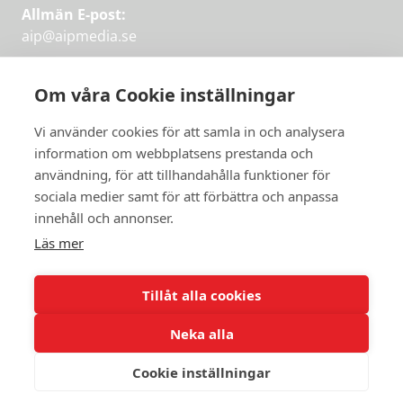
Allmän E-post:
aip@aipmedia.se
Kundtjänst:
aip@flowyinfo.se
eller 08-1210 60 40.
Om våra Cookie inställningar
Instagram
LinkedIn
Twitter
Facebook
Vi använder cookies för att samla in och analysera
information om webbplatsens prestanda och
användning, för att tillhandahålla funktioner för
sociala medier samt för att förbättra och anpassa
Få veckans bästa
innehåll och annonser.
artiklar på mejlen
Läs mer
Prova på,
PRENUMERERA
första månaden
Tillåt alla cookies
gratis.
Neka alla
PRENUMERERA
Cookie inställningar
© 2026 Aktuellt i Politiken.