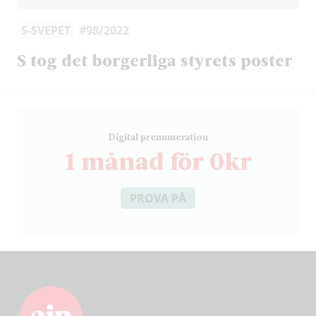
S-SVEPET
#98/2022
S tog det borgerliga styrets poster
D
igital prenumeration
1 månad för 0kr
PROVA PÅ