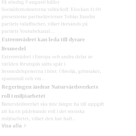
På söndag 9 augusti håller
Socialdemokraterna valkickoff. Klockan 11.00
presenterar partisekreterare Tobias Baudin
partiets valaffischer, vilket livesänds på
partiets Youtubekanal....
Extremvädret kan leda till dyrare
livsmedel
Extremvädret i Europa och andra delar av
världen förutspås sätta spår i
livsmedelspriserna i höst. Olivolja, grönsaker,
spannmål och vin...
Regeringen ändrar Naturvårdsverkets
roll i miljöarbetet
Naturvårdsverket ska inte längre ha till uppgift
att ha en pådrivande roll i det svenska
miljöarbetet, vilket den har haft...
Visa alla