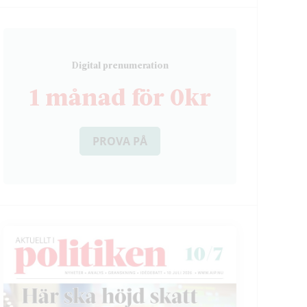
D
igital prenumeration
1 månad för 0kr
PROVA PÅ