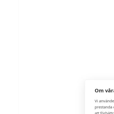
Om våra
Vi använde
prestanda o
att förbätt