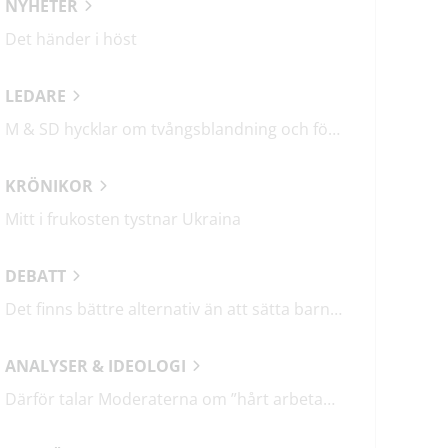
NYHETER
Det händer i höst
LEDARE
M & SD hycklar om tvångsblandning och förvärrar segregationen
KRÖNIKOR
Mitt i frukosten tystnar Ukraina
DEBATT
Det finns bättre alternativ än att sätta barn i fängelse
ANALYSER & IDEOLOGI
Därför talar Moderaterna om ”hårt arbetande människor”