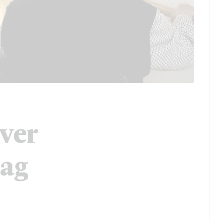
över
lag