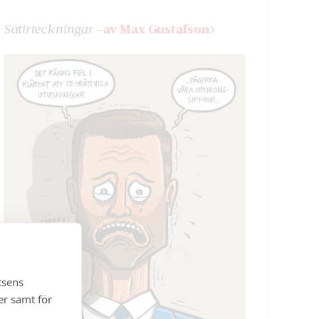
Satir­teckningar –
av Max Gustafson
tsens
er samt för