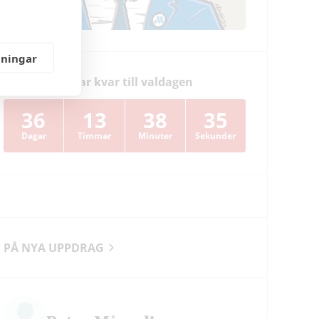
lningar
Dagar kvar till valdagen
36
13
38
34
Dagar
Timmar
Minuter
Sekunder
PÅ NYA UPPDRAG