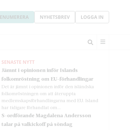
ENUMERERA
NYHETSBREV
LOGGA IN
SENASTE NYTT
Jämnt i opinionen inför Islands
folkomröstning om EU-förhandlingar
Det är jämnt i opinionen inför den isländska
folkomröstningen om att återuppta
medlemskapsförhandlingarna med EU. Island
har tidigare förhandlat om...
S-ordförande Magdalena Andersson
talar på valkickoff på söndag