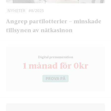
NYHETER
#8/2025
Angrep partilotterier – minskade
tillsynen av nätkasinon
D
igital prenumeration
1 månad för 0kr
PROVA PÅ