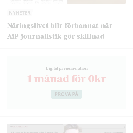
NYHETER
Näringslivet blir förbannat när
AiP-journalistik gör skillnad
D
igital prenumeration
1 månad för 0kr
PROVA PÅ