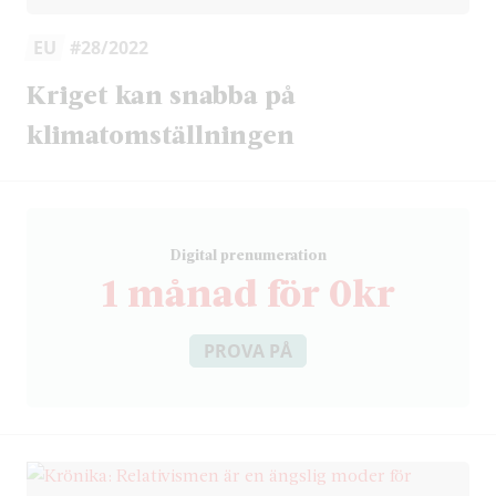
EU
#28/2022
Kriget kan snabba på
klimatomställningen
D
igital prenumeration
1 månad för 0kr
PROVA PÅ