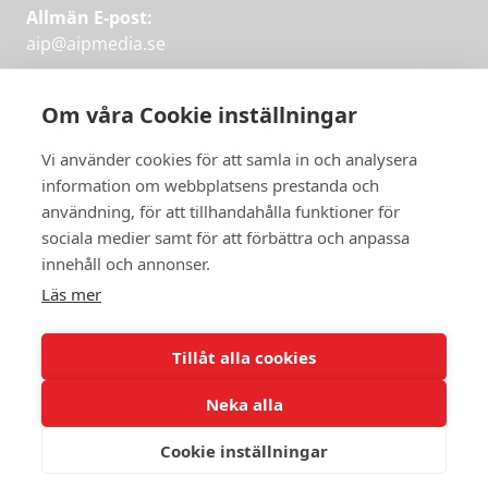
Allmän E-post:
aip@aipmedia.se
Kundtjänst:
aip@flowyinfo.se
eller 08-1210 60 40.
Om våra Cookie inställningar
Instagram
LinkedIn
Twitter
Facebook
Vi använder cookies för att samla in och analysera
information om webbplatsens prestanda och
användning, för att tillhandahålla funktioner för
Få veckans bästa
sociala medier samt för att förbättra och anpassa
Få veckans bästa
innehåll och annonser.
artiklar i mejlen
artiklar på mejlen
Läs mer
Chefredaktör Jan Söderström tipsar
PRENUMERERA
varje vecka om våra mest intressanta
Tillåt alla cookies
artiklar.
Neka alla
JAG VILL HA NYHETSBREV
Cookie inställningar
© 2026 Aktuellt i Politiken.