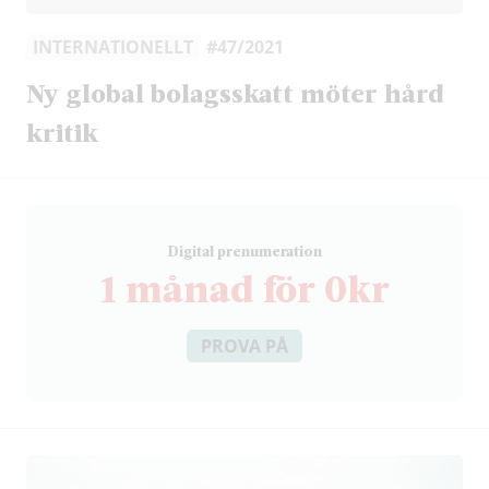
INTERNATIONELLT
#47/2021
Ny global bolagsskatt möter hård
kritik
D
igital prenumeration
1 månad för 0kr
PROVA PÅ