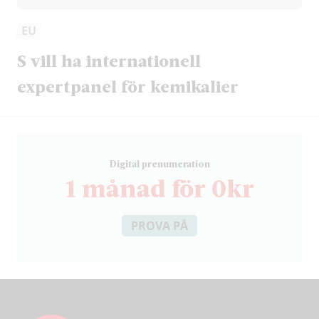
EU
S vill ha internationell
expertpanel för kemikalier
D
igital prenumeration
1 månad för 0kr
PROVA PÅ