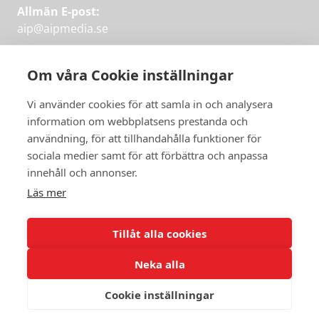
Allmän E-post:
aip@aipmedia.se
Kundtjänst:
aip@flowyinfo.se
eller 08-1210 60 40.
Om våra Cookie inställningar
Instagram
LinkedIn
Twitter
Facebook
Vi använder cookies för att samla in och analysera
information om webbplatsens prestanda och
användning, för att tillhandahålla funktioner för
Få veckans bästa
sociala medier samt för att förbättra och anpassa
Få veckans bästa
innehåll och annonser.
artiklar i mejlen
artiklar på mejlen
Läs mer
Chefredaktör Jan Söderström tipsar
PRENUMERERA
varje vecka om våra mest intressanta
Tillåt alla cookies
artiklar.
Neka alla
JAG VILL HA NYHETSBREV
Cookie inställningar
© 2026 Aktuellt i Politiken.