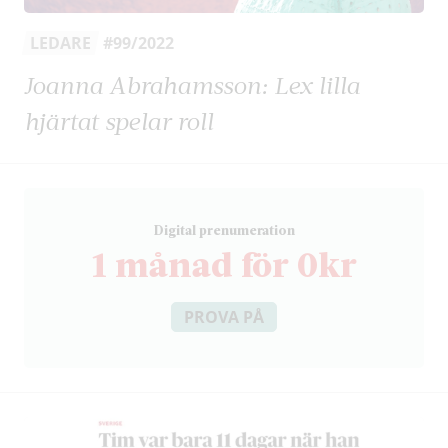
LEDARE
#99/2022
Joanna Abrahamsson: Lex lilla
hjärtat spelar roll
D
igital prenumeration
1 månad för 0kr
PROVA PÅ