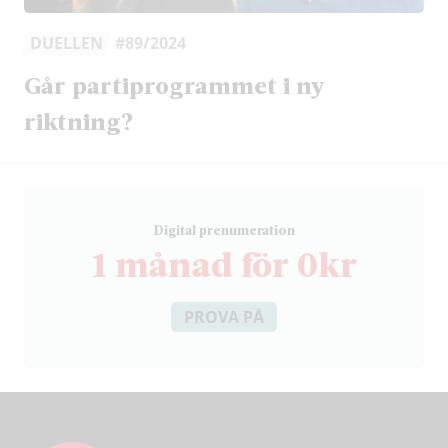
DUELLEN
#89/2024
Går partiprogrammet i ny
riktning?
D
igital prenumeration
1 månad för 0kr
PROVA PÅ