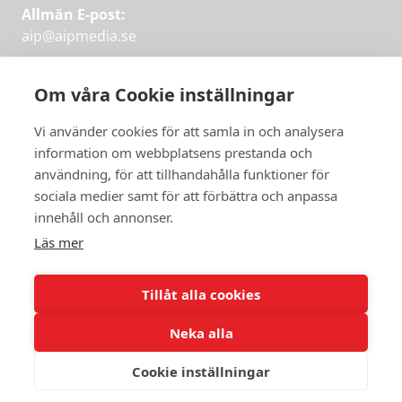
Allmän E-post:
aip@aipmedia.se
Kundtjänst:
aip@flowyinfo.se
eller 08-1210 60 40.
Om våra Cookie inställningar
Instagram
LinkedIn
Twitter
Facebook
Vi använder cookies för att samla in och analysera
information om webbplatsens prestanda och
användning, för att tillhandahålla funktioner för
sociala medier samt för att förbättra och anpassa
Få veckans bästa
innehåll och annonser.
artiklar på mejlen
Läs mer
Prova på,
PRENUMERERA
första månaden
Tillåt alla cookies
gratis.
Neka alla
PRENUMERERA
Cookie inställningar
© 2026 Aktuellt i Politiken.