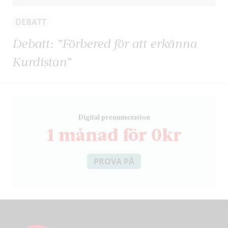
DEBATT
Debatt: ”Förbered för att erkänna
Kurdistan”
D
igital prenumeration
1 månad för 0kr
PROVA PÅ