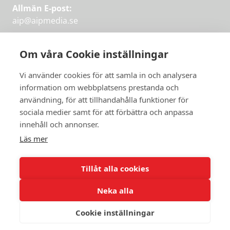
Allmän E-post:
aip@aipmedia.se
Kundtjänst:
aip@flowyinfo.se
eller 08-1210 60 40.
Om våra Cookie inställningar
Instagram
LinkedIn
Twitter
Facebook
Vi använder cookies för att samla in och analysera
information om webbplatsens prestanda och
användning, för att tillhandahålla funktioner för
sociala medier samt för att förbättra och anpassa
Få veckans bästa
innehåll och annonser.
artiklar på mejlen
Läs mer
Prova på,
PRENUMERERA
första månaden
Tillåt alla cookies
gratis.
Neka alla
PRENUMERERA
Cookie inställningar
© 2026 Aktuellt i Politiken.