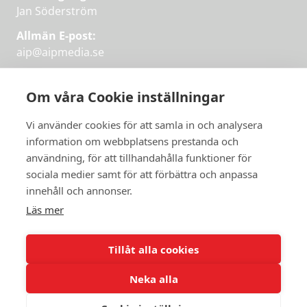
Jan Söderström
Allmän E-post:
aip@aipmedia.se
Kundtjänst:
aip@flowyinfo.se
eller 08-1210 60 40.
Om våra Cookie inställningar
Instagram
LinkedIn
Twitter
Facebook
Vi använder cookies för att samla in och analysera
information om webbplatsens prestanda och
användning, för att tillhandahålla funktioner för
sociala medier samt för att förbättra och anpassa
Få veckans bästa
innehåll och annonser.
artiklar på mejlen
Läs mer
Prova på,
PRENUMERERA
första månaden
Tillåt alla cookies
gratis.
Neka alla
PRENUMERERA