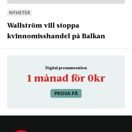
NYHETER
Wallström vill stoppa
kvinnomisshandel på Balkan
D
igital prenumeration
1 månad för 0kr
PROVA PÅ