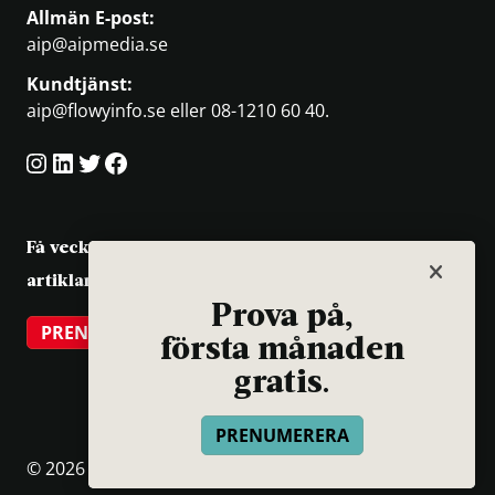
Allmän E-post:
aip@aipmedia.se
Kundtjänst:
aip@flowyinfo.se
eller 08-1210 60 40.
Instagram
LinkedIn
Twitter
Facebook
Få veckans bästa
artiklar på mejlen
Prova på,
PRENUMERERA
första månaden
gratis.
PRENUMERERA
© 2026 Aktuellt i Politiken.