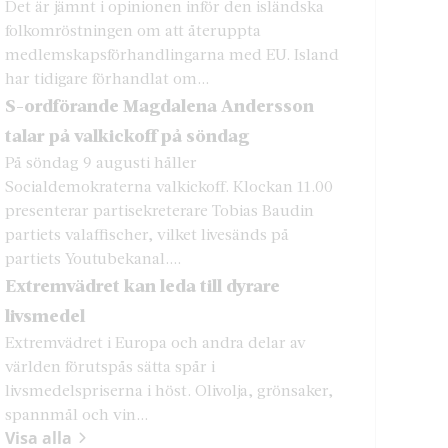
Det är jämnt i opinionen inför den isländska
folkomröstningen om att återuppta
medlemskapsförhandlingarna med EU. Island
har tidigare förhandlat om...
S-ordförande Magdalena Andersson
talar på valkickoff på söndag
På söndag 9 augusti håller
Socialdemokraterna valkickoff. Klockan 11.00
presenterar partisekreterare Tobias Baudin
partiets valaffischer, vilket livesänds på
partiets Youtubekanal....
Extremvädret kan leda till dyrare
livsmedel
Extremvädret i Europa och andra delar av
världen förutspås sätta spår i
livsmedelspriserna i höst. Olivolja, grönsaker,
spannmål och vin...
Visa alla