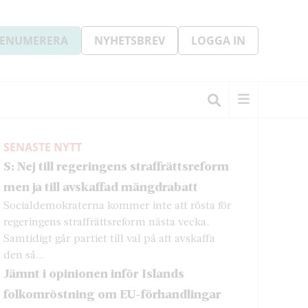
ENUMERERA
NYHETSBREV
LOGGA IN
SENASTE NYTT
S: Nej till regeringens straffrättsreform
men ja till avskaffad mängdrabatt
Socialdemokraterna kommer inte att rösta för
regeringens straffrättsreform nästa vecka.
Samtidigt går partiet till val på att avskaffa
den så...
Jämnt i opinionen inför Islands
folkomröstning om EU-förhandlingar