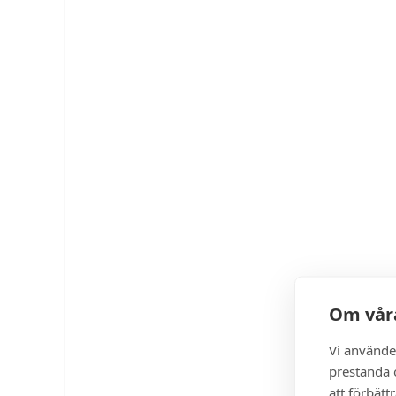
Om våra
Vi använde
prestanda o
att förbätt