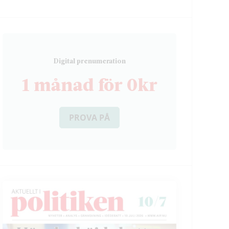
D
igital prenumeration
1 månad för 0kr
PROVA PÅ