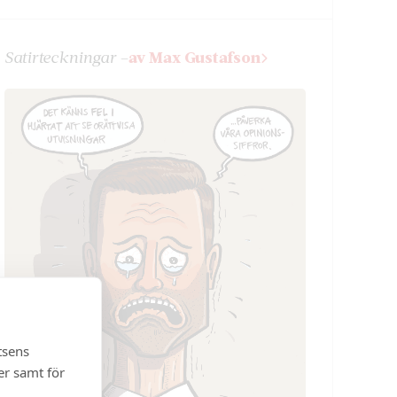
Satir­teckningar –
av Max Gustafson
tsens
er samt för