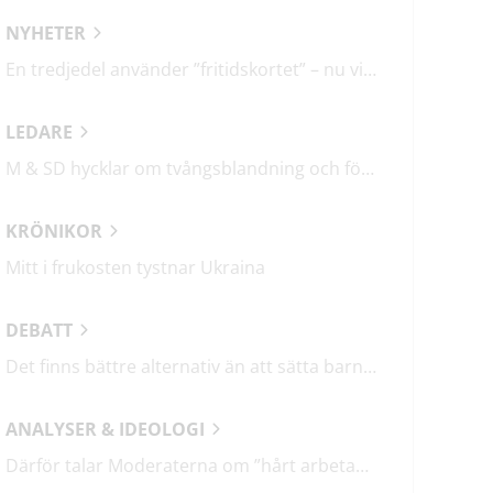
NYHETER
En tredjedel använder ”fritidskortet” – nu vill regeringen utveckla det
LEDARE
M & SD hycklar om tvångsblandning och förvärrar segregationen
KRÖNIKOR
Mitt i frukosten tystnar Ukraina
DEBATT
Det finns bättre alternativ än att sätta barn i fängelse
ANALYSER & IDEOLOGI
Därför talar Moderaterna om ”hårt arbetande människor”