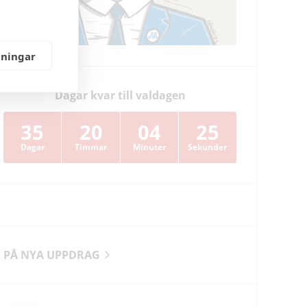
lningar
Dagar kvar till valdagen
35
20
04
24
Dagar
Timmar
Minuter
Sekunder
PÅ NYA UPPDRAG