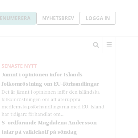
ENUMERERA
NYHETSBREV
LOGGA IN
SENASTE NYTT
Jämnt i opinionen inför Islands
folkomröstning om EU-förhandlingar
Det är jämnt i opinionen inför den isländska
folkomröstningen om att återuppta
medlemskapsförhandlingarna med EU. Island
har tidigare förhandlat om...
S-ordförande Magdalena Andersson
talar på valkickoff på söndag