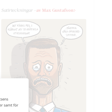
Satir­teckningar –
av Max Gustafson
tsens
er samt för