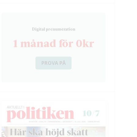
D
igital prenumeration
1 månad för 0kr
PROVA PÅ