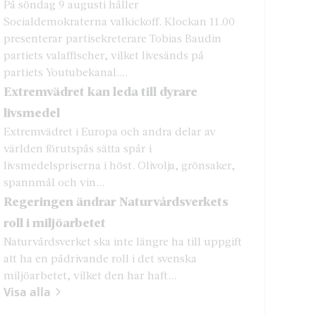
På söndag 9 augusti håller
Socialdemokraterna valkickoff. Klockan 11.00
presenterar partisekreterare Tobias Baudin
partiets valaffischer, vilket livesänds på
partiets Youtubekanal....
Extremvädret kan leda till dyrare
livsmedel
Extremvädret i Europa och andra delar av
världen förutspås sätta spår i
livsmedelspriserna i höst. Olivolja, grönsaker,
spannmål och vin...
Regeringen ändrar Naturvårdsverkets
roll i miljöarbetet
Naturvårdsverket ska inte längre ha till uppgift
att ha en pådrivande roll i det svenska
miljöarbetet, vilket den har haft...
Visa alla