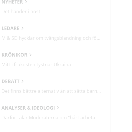
NYHETER
Det händer i höst
LEDARE
M & SD hycklar om tvångsblandning och förvärrar segregationen
KRÖNIKOR
Mitt i frukosten tystnar Ukraina
DEBATT
Det finns bättre alternativ än att sätta barn i fängelse
ANALYSER & IDEOLOGI
Därför talar Moderaterna om ”hårt arbetande människor”