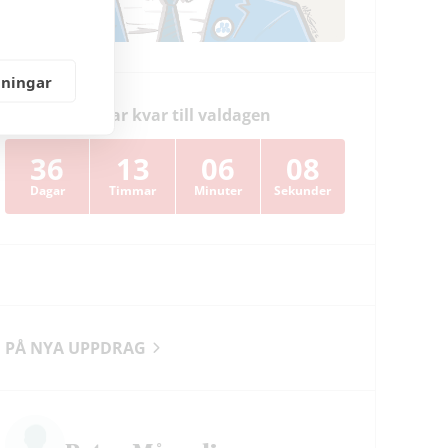
lningar
Dagar kvar till valdagen
36
13
06
07
Dagar
Timmar
Minuter
Sekunder
PÅ NYA UPPDRAG