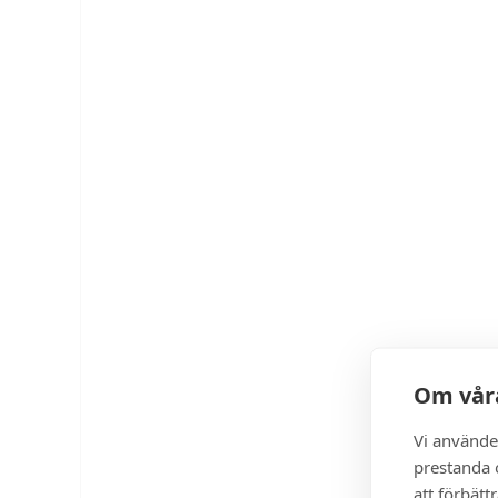
Om våra
Vi använde
prestanda o
att förbätt