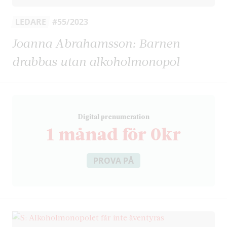
LEDARE
#55/2023
Joanna Abrahamsson: Barnen
drabbas utan alkoholmonopol
D
igital prenumeration
1 månad för 0kr
PROVA PÅ