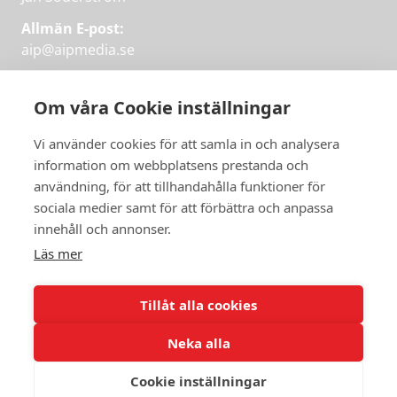
Allmän E-post:
aip@aipmedia.se
Kundtjänst:
aip@flowyinfo.se
eller 08-1210 60 40.
Om våra Cookie inställningar
Instagram
LinkedIn
Twitter
Facebook
Vi använder cookies för att samla in och analysera
information om webbplatsens prestanda och
användning, för att tillhandahålla funktioner för
sociala medier samt för att förbättra och anpassa
Få veckans bästa
innehåll och annonser.
artiklar på mejlen
Läs mer
Prova på,
PRENUMERERA
första månaden
Tillåt alla cookies
gratis.
Neka alla
PRENUMERERA
Cookie inställningar
© 2026 Aktuellt i Politiken.