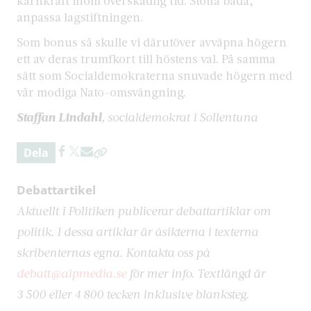
kärnkraft inom överskådlig tid. Stötta båda,
anpassa lagstiftningen.
Som bonus så skulle vi därutöver avväpna högern
ett av deras trumfkort till höstens val. På samma
sätt som Socialdemokraterna snuvade högern med
vår modiga Nato-omsvängning.
Staffan Lindahl
, socialdemokrat i Sollentuna
Dela
Debattartikel
Aktuellt i Politiken publicerar debattartiklar om
politik. I dessa artiklar är åsikterna i texterna
skribenternas egna. Kontakta oss på
debatt@aipmedia.se
för mer info. Textlängd är
3 500 eller 4 800 tecken inklusive blanksteg.