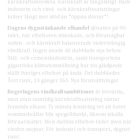
kärnkraftsinvestera. Kärnkraft är långsiktigt. Både
industrin och vind- och kärnkraftssatsningar
kräver långt mer stöd än ”öppna dörrar”!
Dagens dygnstänkande elhandel
sjösattes på 90-
talet, när elbehoven minskade, och förutsägbar
vatten- och kärnkraft balanserade vädersvängig
vindkraft. Ingen anade då dubblade nya behov.
Stål- och cementindustrin, samt transportens
gigantiska klimatomställning har nu glädjande
ställt Sveriges elbehov på ända. Det dubblades.
Året runt, 24 gånger 365. Nya förutsättningar.
Regeringens vindkraftsambitioner
är lovvärda,
men utan samtidig kärnkraftssatsning väntar
framtida elkaos. Ty minsta femåring vet att havet
sommarkvällar blir spegelblankt, liksom iskalla
februarinätter. Men dubbla elbehov råder även när
vinden mojnar. För industri och transport, dygnet
runt.