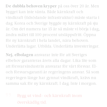
De dubbla behoven kryper
på oss över 20 år. Men
bygget kan inte vänta. Både kärnkraft och
vindkraft (tidsödande infrastruktur) måste starta i
dag. Korea och Sverige byggde ny kärnkraft på sju
år. Om det numera tar 15 år så måste vi börja i dag,
ändra målet till 100 procent utsläppsfritt. Öppna
för ny kärnkraft i hela landet, nära behoven.
Underlätta lagar. Utbilda. Underlätta investeringar.
Nej, elbolagen
ansvarar inte för att Sveriges
elbehov garanteras årets alla dagar. Lika lite som
att försvarsindustrin ansvarar för vårt försvar. El-
och försvarsgaranti är regeringens ansvar. Så som
regeringen länge har gynnat vindkraft, krävs nu
samma sak för ny kärnkraft. I dag. Inte i morgon.
Bygg ut vind- och kärnkraft inom
överskådlig tid.