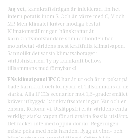
Jag vet
, kärnkraftsfrågan är infekterad. En het
intern potatis inom S. Och än värre med C, V och
MP. Men klimatet kräver modiga beslut.
Klimatomställningen hånskrattar åt
kärnkraftsmotståndare som i årtionden har
motarbetat världens mest kraftfulla klimatvapen.
Sannolikt det värsta klimatsabotaget i
världshistorien. Ty ny kärnkraft behövs
tillsammans med förnybar el.
FNs klimatpanel IPCC
har år ut och år in pekat på
både kärnkraft och förnybar el. Tillsammans är de
starka. Alla IPCCs scenarier mot 1,5-gradersmålet
kräver utbyggda kärnkraftssatsningar. Var och en
ensam, förlorar vi. Utsläppsfri el är världens enda
verkligt starka vapen för att ersätta fossila utsläpp.
Det räcker inte med öppna dörrar. Regeringen
måste peka med hela handen. Bygg ut vind- och