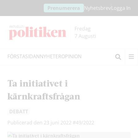
Hoppa
Hoppa
Prenumerera
Nyhetsbrev
Logga In
till
till
innehållet
headern
Fredag
7 Augusti
FÖRSTASIDAN
NYHETER
OPINION
Sök
Ta initiativet i
kärnkraftsfrågan
DEBATT
Publicerad den 23 juni 2022
#49/2022