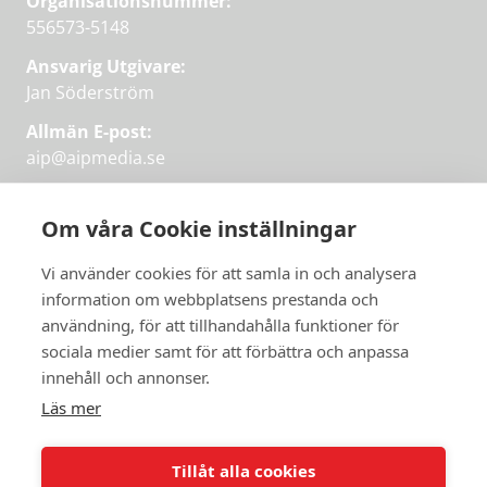
Organisationsnummer:
556573-5148
Ansvarig Utgivare:
Jan Söderström
Allmän E-post:
aip@aipmedia.se
Kundtjänst:
aip@flowyinfo.se
eller 08-1210 60 40.
Om våra Cookie inställningar
Instagram
LinkedIn
Twitter
Facebook
Vi använder cookies för att samla in och analysera
information om webbplatsens prestanda och
användning, för att tillhandahålla funktioner för
Få veckans bästa
sociala medier samt för att förbättra och anpassa
Få veckans bästa
innehåll och annonser.
artiklar i mejlen
artiklar på mejlen
Läs mer
Chefredaktör Jan Söderström tipsar
PRENUMERERA
varje vecka om våra mest intressanta
Tillåt alla cookies