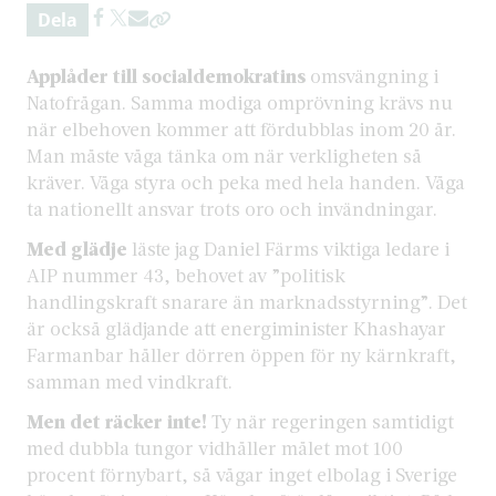
Dela
Applåder till socialdemokratins
omsvängning i
Natofrågan. Samma modiga omprövning krävs nu
när elbehoven kommer att fördubblas inom 20 år.
Man måste våga tänka om när verkligheten så
kräver. Våga styra och peka med hela handen. Våga
ta nationellt ansvar trots oro och invändningar.
Med glädje
läste jag Daniel Färms viktiga ledare i
AIP nummer 43, behovet av ”politisk
handlingskraft snarare än marknadsstyrning”. Det
är också glädjande att energiminister Khashayar
Farmanbar håller dörren öppen för ny kärnkraft,
samman med vindkraft.
Men det räcker inte!
Ty när regeringen samtidigt
med dubbla tungor vidhåller målet mot 100
procent förnybart, så vågar inget elbolag i Sverige