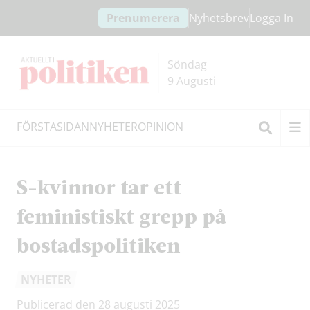
Hoppa
Hoppa
Prenumerera
Nyhetsbrev
Logga In
till
till
innehållet
headern
Söndag
9 Augusti
FÖRSTASIDAN
NYHETER
OPINION
Sök
S-kvinnor tar ett
feministiskt grepp på
bostadspolitiken
NYHETER
Publicerad den 28 augusti 2025